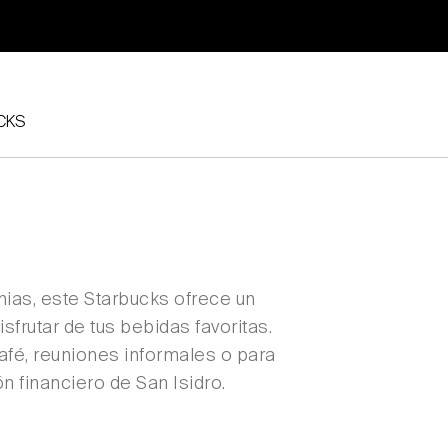
CKS
ias, este Starbucks ofrece un
rutar de tus bebidas favoritas.
afé, reuniones informales o para
ón financiero de San Isidro.